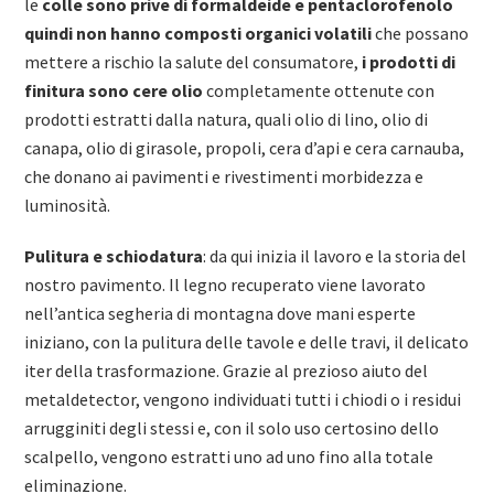
le
colle sono prive di formaldeide e pentaclorofenolo
quindi non hanno composti organici volatili
che possano
mettere a rischio la salute del consumatore,
i prodotti di
finitura sono cere olio
completamente ottenute con
prodotti estratti dalla natura, quali olio di lino, olio di
canapa, olio di girasole, propoli, cera d’api e cera carnauba,
che donano ai pavimenti e rivestimenti morbidezza e
luminosità.
Pulitura e schiodatura
: da qui inizia il lavoro e la storia del
nostro pavimento. Il legno recuperato viene lavorato
nell’antica segheria di montagna dove mani esperte
iniziano, con la pulitura delle tavole e delle travi, il delicato
iter della trasformazione. Grazie al prezioso aiuto del
metaldetector, vengono individuati tutti i chiodi o i residui
arrugginiti degli stessi e, con il solo uso certosino dello
scalpello, vengono estratti uno ad uno fino alla totale
eliminazione.