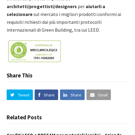
architetti/progettisti/designers
per
aiutarli a
selezionare
sul mercato i migliori prodotti conformi ai
requisiti richiesti dai più importanti protocolli
internazionali di Green Building, tra cui LEED.
Share This
Tweet
Share
Share
Email
Related Posts
Crediti LEED e BREEAM per materiali lapidei – Azienda