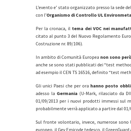
L’evento e’ stato organizzato presso la sede del
con l’
Organismo di Controllo UL Environmeta
Per la cronaca, il
tema dei VOC nei manufatti
citato al punto 3 del Nuovo Regolamento Europe
Costruzione nr. 89/106).
In ambito di Comunità Europea
non sono però
anche se sono stati pubblicati dei “test metho
ad esempio il CEN TS 16516, definito “test meth
Gli unici Paesi che per ora
hanno posto obblig
adesso la
Germania
(U-Mark, rilasciato da D
01/09/2013 per i nuovi prodotti immessi sul m
probabilmente verrà applicato a partire dal 01/
Sul fronte volontario, invece, numerose sono
europeo, il Gev Emicode tedesco, il GreenGuard 