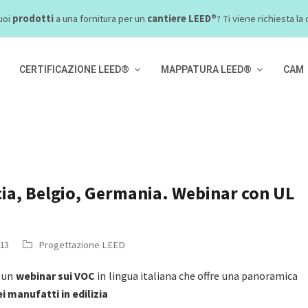
uoi
prodotti
a una fornitura per un
cantiere LEED®
? Ti viene richiesta l
CERTIFICAZIONE LEED®
MAPPATURA LEED®
CAM
cia, Belgio, Germania. Webinar con UL
013
Progettazione LEED
o un
webinar sui VOC
in lingua italiana che offre una panoramica
i manufatti in edilizia