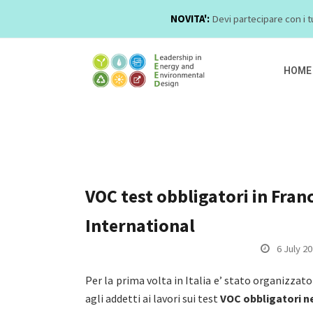
NOVITA':
Devi partecipare con i t
HOME
VOC test obbligatori in Fran
International
6 July 2
Per la prima volta in Italia e’ stato organizzat
agli addetti ai lavori sui test
VOC obbligatori ne