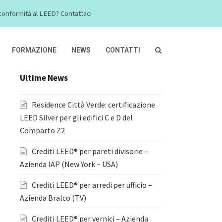
a conformità al LEED? Contattaci
FORMAZIONE
NEWS
CONTATTI
Ultime News
Residence Città Verde: certificazione
LEED Silver per gli edifici C e D del
Comparto Z2
Crediti LEED® per pareti divisorie –
Azienda IAP (New York – USA)
Crediti LEED® per arredi per ufficio –
Azienda Bralco (TV)
Crediti LEED® per vernici – Azienda