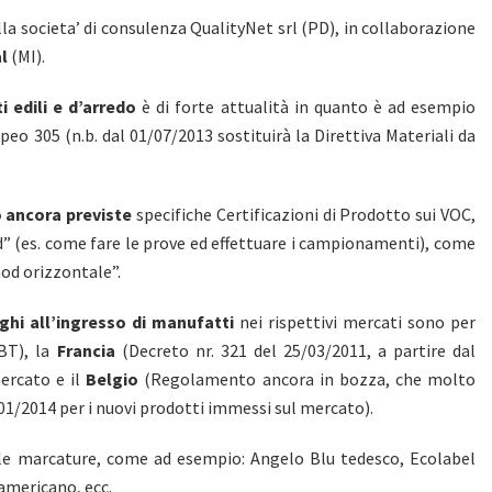
la societa’ di consulenza QualityNet srl (PD), in collaborazione
l
(MI).
 edili e d’arredo
è di forte attualità in quanto è ad esempio
o 305 (n.b. dal 01/07/2013 sostituirà la Direttiva Materiali da
 ancora previste
specifiche Certificazioni di Prodotto sui VOC,
d” (es. come fare le prove ed effettuare i campionamenti), come
od orizzontale”.
hi all’ingresso di manufatti
nei rispettivi mercati sono per
IBT), la
Francia
(Decreto nr. 321 del 25/03/2011, a partire dal
ercato e il
Belgio
(Regolamento ancora in bozza, che molto
01/2014 per i nuovi prodotti immessi sul mercato).
 le marcature, come ad esempio: Angelo Blu tedesco, Ecolabel
americano, ecc.