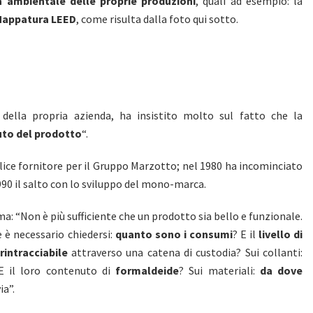
tà ambientale delle proprie produzioni
, quali ad esempio: la
appatura LEED
, come risulta dalla foto qui sotto.
 della propria azienda, ha insistito molto sul fatto che la
uto del prodotto
“.
lice fornitore per il Gruppo Marzotto; nel 1980 ha incominciato
1990 il salto con lo sviluppo del mono-marca.
a: “Non è più sufficiente che un prodotto sia bello e funzionale.
 è necessario chiedersi:
quanto sono i consumi
? E il
livello di
rintracciabile
attraverso una catena di custodia? Sui collanti:
E il loro contenuto di
formaldeide
? Sui materiali:
da dove
ia”.