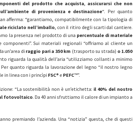
mponenti del prodotto che acquista
,
assicurarsi che non
ull’ambiente di provenienza e destinazione
“. Per quanto
ordan afferma: “garantiamo, compatibilmente con la tipologia di
le riciclato nell’imballo
, con il ritiro degli scarti dal cantiere.
amo la presenza nel prodotto di una
percentuale di materiale
 componenti”. Sui materiali regionali “offriamo al cliente un
da un’area di
raggio pari a 350 km
(trasporto su strada)
o 1.050
nto riguarda la qualità dell’aria “utilizziamo collanti a minimo
. Per quanto riguarda la lavorazione del legno “il nostro legno
 in linea con i princìpi
FSC
® e
PEFC
™”.
zione: “La sostenibilità non è un’etichetta:
il 40% del nostro
al fotovoltaico
. Da 40 anni sfruttiamo il calore di un impianto a
stanno premiando l’azienda. Una “notizia” questa, che di questi