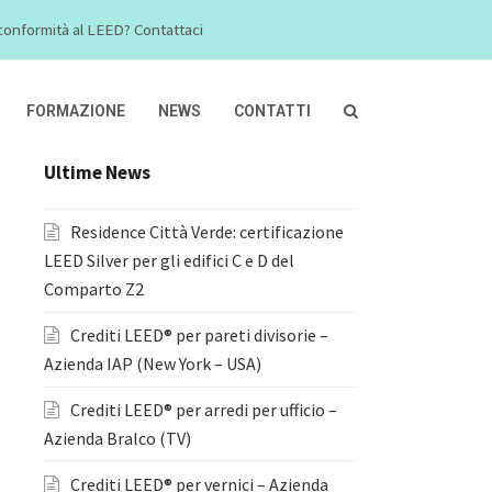
a conformità al LEED? Contattaci
FORMAZIONE
NEWS
CONTATTI
Ultime News
Residence Città Verde: certificazione
LEED Silver per gli edifici C e D del
Comparto Z2
Crediti LEED® per pareti divisorie –
Azienda IAP (New York – USA)
Crediti LEED® per arredi per ufficio –
Azienda Bralco (TV)
Crediti LEED® per vernici – Azienda