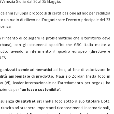
i Venezia Giulia: dal 20 al 25 Maggio.
a anni sviluppa protocolli di certificazione ad hoc per l’edilizia
uto un ruolo di rilievo nell’organizzare l’evento principale del 23
icenza.
 l’intento di collegare le problematiche che il territorio deve
 urbana), con gli strumenti specifici che GBC Italia mette a
 tutto avendo a riferimento il quadro europeo (direttive e
AES.
organizzati
seminari tematici
ad hoc, al fine di valorizzare le
ilità ambientale di prodotto
, Maurizio Zordan (nella foto in
no (VI), leader internazionale nell’arredamento per negozi, ha
azienda per “
un lusso sostenibile
“.
onsulenza
QualityNet srl
(nella foto sotto il suo titolare Dott.
è riuscita ad ottenere importanti riconoscimenti internazionali,