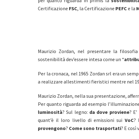
per quanto riguarda in primis la
sostenibili
Certificazione
FSC
, la Certificazione
PEFC
e la
M
Maurizio Zordan, nel presentare la filosofia
sostenibilità dev’essere intesa come un “
attrib
Per la cronaca, nel 1965 Zordan srl era un semp
a realizzare allestimenti fieristici mentre nel 
Maurizio Zordan, nella sua presentazione, afferm
Per quanto riguarda ad esempio l’illuminazione
luminosità
? Sul legno:
da dove proviene
? E’
quant’è il loro livello di emissioni sui
VoC
? 
provengono
?
Come sono trasportati
? E così v