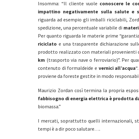
Insomma: “Il cliente vuole
conoscere le co
impattino negativamente sulla salute e s
riguarda ad esempio gli imballi riciclabili, Z
spedizione, una percentuale variabile di
materia
Per quanto riguarda le materie prime “garanti
riciclato
e una trasparente dichiarazione sulle
prodotto realizzato con materiali provenienti 
km
(trasporto via nave o ferroviario)”. Per qua
contenuto di formaldeide e
vernici all’acqua
“
proviene da foreste gestite in modo responsabile
Maurizio Zordan così termina la propria esposi
fabbisogno di energia elettrica è prodotta d
biomassa.”
I mercati, soprattutto quelli internazionali, 
tempi è a dir poco salutare….