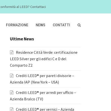
a conformità al LEED? Contattaci
FORMAZIONE
NEWS
CONTATTI
Ultime News
Residence Città Verde: certificazione
LEED Silver per gli edifici C e D del
Comparto Z2
Crediti LEED® per pareti divisorie –
Azienda IAP (New York – USA)
Crediti LEED® per arredi per ufficio –
Azienda Bralco (TV)
Crediti LEED® per vernici – Azienda