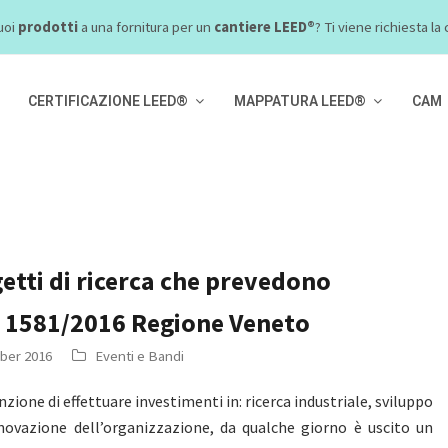
uoi
prodotti
a una fornitura per un
cantiere LEED®
? Ti viene richiesta l
CERTIFICAZIONE LEED®
MAPPATURA LEED®
CAM
etti di ricerca che prevedono
GR 1581/2016 Regione Veneto
ber 2016
Eventi e Bandi
zione di effettuare investimenti in: ricerca industriale, sviluppo
novazione dell’organizzazione, da qualche giorno è uscito un