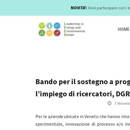
NOVITA':
Devi partecipare con i t
HOME
Bando per il sostegno a prog
l’impiego di ricercatori, D
7 Novem
Per le aziende ubicate in Veneto che hanno inten
sperimentale, innovazione di processo e/o in