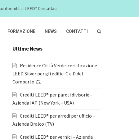
a conformità al LEED? Contattaci
FORMAZIONE
NEWS
CONTATTI
Ultime News
Residence Città Verde: certificazione
LEED Silver per gli edifici C e D del
Comparto Z2
Crediti LEED® per pareti divisorie –
Azienda IAP (New York – USA)
Crediti LEED® per arredi per ufficio –
Azienda Bralco (TV)
Crediti LEED® per vernici – Azienda