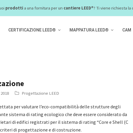
uoi
prodotti
a una fornitura per un
cantiere LEED®
? Ti viene richiesta l
CERTIFICAZIONE LEED®
MAPPATURA LEED®
CAM
zazione
 2018
Progettazione LEED
ttata per valutare l’eco-compatibilità delle strutture degli
rtante sistema di rating ecologico che deve essere considerato da
etari di edifici registrati per il sistema di rating “Core e Shell (C
i criteri di progettazione e di costruzione.