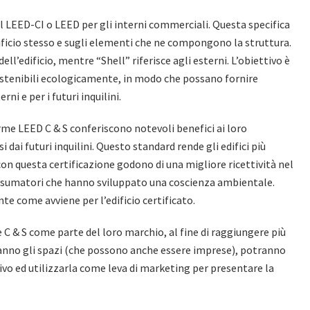
l LEED-CI o LEED per gli interni commerciali. Questa specifica
dificio stesso e sugli elementi che ne compongono la struttura.
dell’edificio, mentre “Shell” riferisce agli esterni. L’obiettivo è
sostenibili ecologicamente, in modo che possano fornire
ni e per i futuri inquilini.
orme LEED C & S conferiscono notevoli benefici ai loro
 dai futuri inquilini. Questo standard rende gli edifici più
on questa certificazione godono di una migliore ricettività nel
consumatori che hanno sviluppato una coscienza ambientale.
e come avviene per l’edificio certificato.
e C & S come parte del loro marchio, al fine di raggiungere più
ranno gli spazi (che possono anche essere imprese), potranno
vo ed utilizzarla come leva di marketing per presentare la