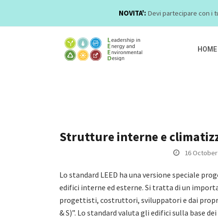
NOVITA':
Devi partecipare con i t
HOME
Strutture interne e climatiz
16 October
Lo standard LEED ha una versione speciale proge
edifici interne ed esterne. Si tratta di un impo
progettisti, costruttori, sviluppatori e dai propri
& S)”. Lo standard valuta gli edifici sulla base de